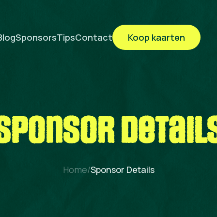
Blog
Sponsors
Tips
Contact
Koop kaarten
sponsor detail
Home
/
Sponsor Details