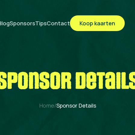
Blog
Sponsors
Tips
Contact
Koop kaarten
sponsor detail
Home
/
Sponsor Details