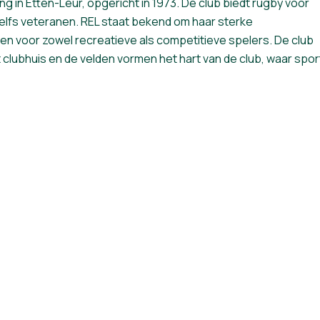
 in Etten-Leur, opgericht in 1973. De club biedt rugby voor
 zelfs veteranen. REL staat bekend om haar sterke
en voor zowel recreatieve als competitieve spelers. De club
 clubhuis en de velden vormen het hart van de club, waar spor